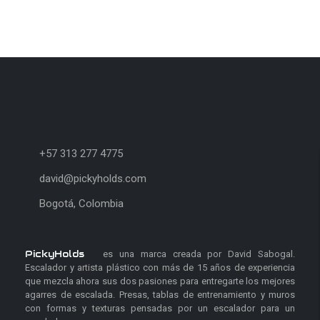
+57 313 277 4775
david@pickyholds.com
Bogotá, Colombia
PickyHolds
es una marca creada por David Sabogal.
Escalador y artista plástico con más de 15 años de experiencia
que mezcla ahora sus dos pasiones para entregarte los mejores
agarres de escalada. Presas, tablas de entrenamiento y muros
con formas y texturas pensadas por un escalador para un